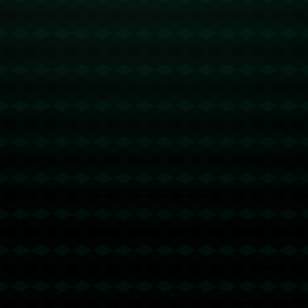
返回首页
订阅新闻通讯
随时了解我们的最新动态！订阅我们的时事通讯即可收到独家内
容和特别优惠。
订阅我们的服务
首页
关于我们
服务
团队
新闻中心
联系我们