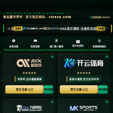
029-9710517
admin@banzheng666.com