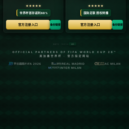
首页
关于乐鱼网站
服务
单独服务
新闻中心
乐鱼网站的团队
联系乐鱼网站
页面未找到
首页
404 Error
糟糕！找不到该页面
糟糕！找不到该页面