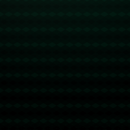
返回首页
订阅新闻通讯
随时了解我们的最新动态！订阅我们的时事通讯即可收到独家内
容和特别优惠。
订阅我们的服务
首页
关于我们
服务
团队
新闻中心
联系我们