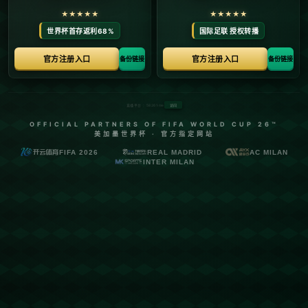
首页
关于乐鱼网站
服务
单独服务
新闻中心
乐鱼网站的团队
联系乐鱼网站
页面未找到
首页
404 Error
糟糕！找不到该页面
糟糕！找不到该页面