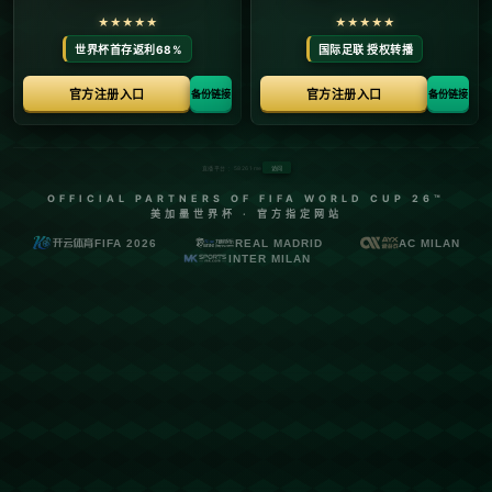
首页
关于乐鱼网站
服务
单独服务
新闻中心
乐鱼网站的团队
联系乐鱼网站
页面未找到
首页
404 Error
糟糕！找不到该页面
糟糕！找不到该页面