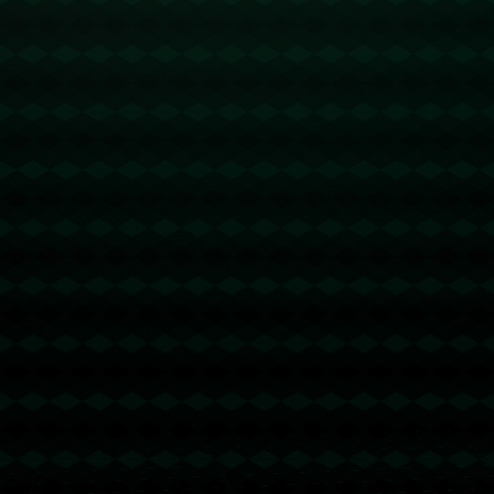
返回首页
订阅新闻通讯
随时了解我们的最新动态！订阅我们的时事通讯即可收到独家内
容和特别优惠。
订阅我们的服务
首页
关于我们
服务
团队
新闻中心
联系我们