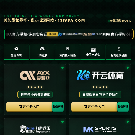
029-9710517
admin@banzheng666.com