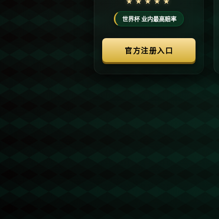
首页
关于乐鱼网站
服务
单独服务
新闻中心
乐鱼网站的团队
联系乐鱼网站
页面未找到
首页
404 Error
糟糕！找不到该页面
糟糕！找不到该页面