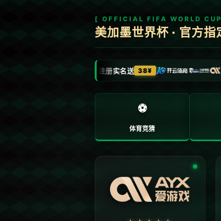
029-9710517
admin@banzheng666.com