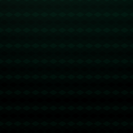
返回首页
订阅新闻通讯
随时了解我们的最新动态！订阅我们的时事通讯即可收到独家内
容和特别优惠。
订阅我们的服务
首页
关于我们
服务
团队
新闻中心
联系我们