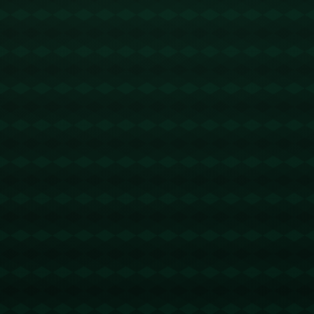
**六次長傳，鞭撻防線**
長傳的準確性與力度是佩德里此次表現的另一大看點。**6次長傳
**無一落空，這對於任何一支試圖構築穩固防線的球隊而言，都
是一道嚴峻考驗。通過不斷地利用長傳來牽制對方，佩德里有效
地撕扯了加的斯的站位，讓他們束手無策。
**對抗不懼，鬥志昂揚**
足球比賽中，對抗是一門藝術，而佩德里在這方面也不遑多讓。
在此次對陣中，他以**7次對抗取勝**成就證明了他的身體素質與
技術能力。在每一次關鍵時刻，他的勇敢和果斷都成為全隊的定
心丸。
**榮譽加身，高效評價**
一場比賽的精彩往往能從簡單的數字中反映出來。佩德里在這場
比賽中獲得了**8.4的高評價**，這充分體現了他全能的實力與不
可或缺的價值。這次表現無疑將鞏固他在巴薩及球迷心中的地