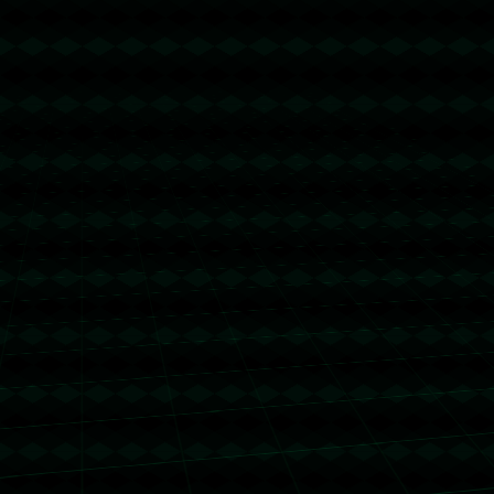
联系我们
13389113860
全国统一业务咨询：029-9710517