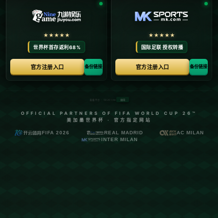
新闻中心
公司新闻
行业新闻
佩德裏巴薩2-0加的斯精彩表現：攻入1球，送4次關
鍵傳球，6次長傳，7次對抗取勝，獲8.4評價！.
作者：乐鱼网站
发布时间：2026-08-08
点击：
**佩德里巴薩的完美綻放：一場不可思議的2-0勝利**
在足球的世界裡，總有一些表現令人驚嘆，讓人長久銘記。這一
次，佩德里成為了焦點。在巴薩對陣加的斯的比賽中，他不僅成