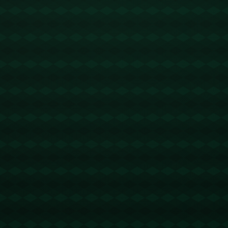
在深入研究直播平台之前，我们先简要了解一下中国足协杯。这
项赛事由中国足球协会主办，旨在为各级别球队提供一个竞技舞
台，让他们有机会参与顶级赛事。比赛不仅吸引了国内的职业足
球队，还鼓励各业余队伍参赛，为足球爱好者提供了一个展示实
力的机会。这种**多元化的参与机制**使得赛事更加精彩和不可预
测，令观众兴奋不已。
**选择适合的直播平台**
在选择中国足协杯直播平台时，观众需综合考虑多个因素。**画
质清晰度**是首要考虑的点，只有高质量的画面才能带来身临其
境的观赛体验。其次，**平台的稳定性**也至关重要，因为不间断
的直播能避免错过比赛中的精彩瞬间。