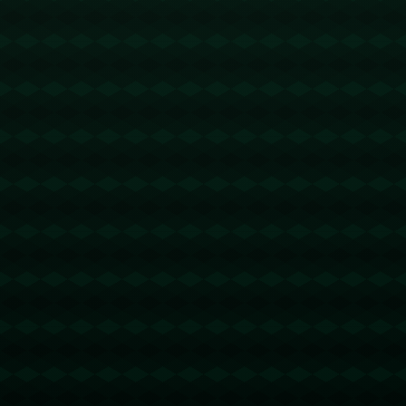
目前，国内外许多知名游戏平台都提供中国足协杯的直播服务。
例如，腾讯体育、爱奇艺体育、乐视体育等平台，不仅提供**高
清直播**，还提供**赛事回放、实时数据分析**等丰富的增值服
务，以满足不同观众的需求。
**案例分析：腾讯体育的成功经验**
以腾讯体育为例，该平台在中国足协杯期间，针对足球迷打造了
一系列个性化服务。例如，**“多视角直播”**功能允许观众在观看
比赛时，自由切换观看角度，提供沉浸式体验。此外，腾讯体育
还设立了专门的解说团队，实时为观众分析战术和球员表现，提
升观赛的趣味性和专业性。这些举措不仅提高了用户满意度，也
大大增强了用户的黏性。
**移动直播的便捷性**