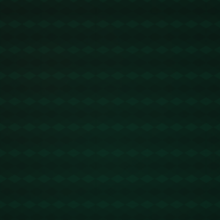
合适的直播平台，随时随地欣赏中国足协杯的每一场精彩对决。
**了解中国足协杯**