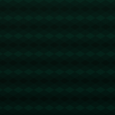
*巴萨未来的中场基石**