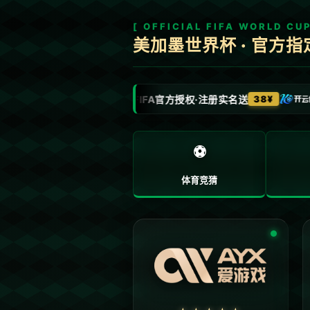
网站首页
关于我们