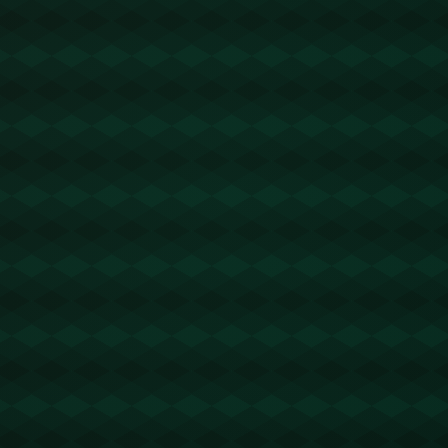
足球的世界里，续约往往意味着俱乐部和球员之间的信任和承诺。近期，关
*佩德里**和**加维**两名年轻球员的续约合同的消息，再次引起了广泛