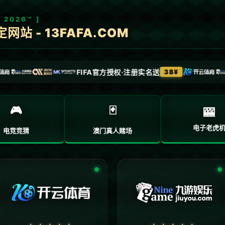
产品服务
新闻中心
联系我们
NEWS
新闻中心