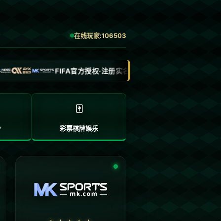
在
线
客
服