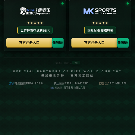
新闻中心
公司新闻
行业新闻
灰熊当面解雇主教练詹金斯，认命托马斯-伊萨洛为
临时主教练.
作者：乐鱼网站
发布时间：2026-08-06
点击：
**灰熊突然换帅：托马斯-伊萨洛临危受命，詹金斯下课引发震撼
**
近日，NBA灰熊队传来了一条令人震惊的新闻——**主教练泰勒-