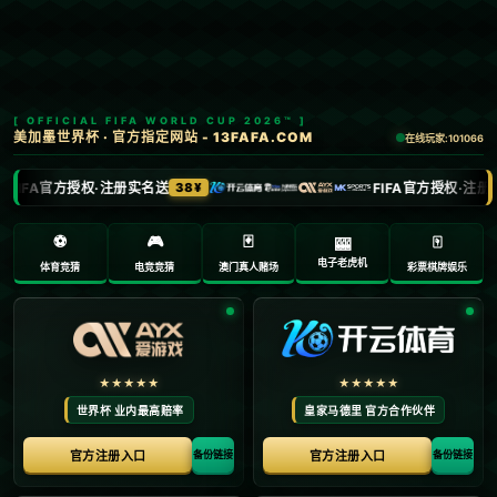
NEWS
新闻中心