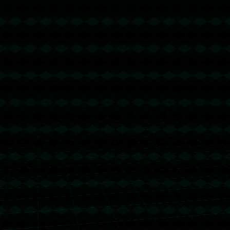
样。他的成功故事告诉我们，通过不懈努力和对目标的执着，才
能实现职业上的辉煌成就。
联系我们
13389113860