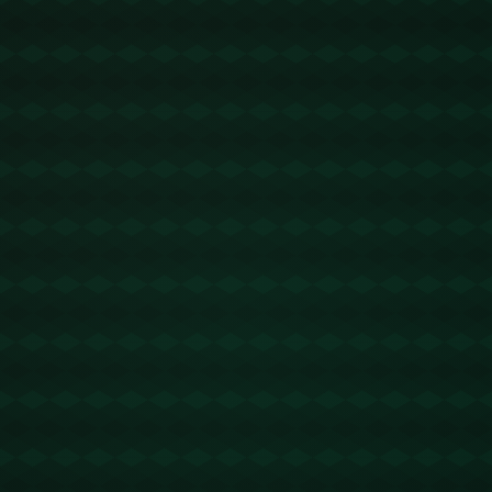
尔莫（Olmo）凭借进球再次为球队建功立业时，不仅是个人实力
的体现，更展现了他对球队贡献的不懈追求。本篇文章将聚焦奥
尔莫积极的比赛心态和其在球队中的重要角色，从多角度剖析他
的成功之路。
**奥尔莫：多进球的渴望**
奥尔莫在接受采访时表示，能够用进球帮助球队令他感到非常开
心。这不仅展示了他的竞技水平，更反映了他对于不断进步的渴