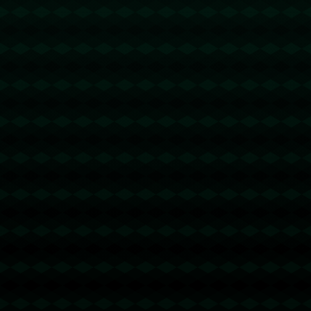
**未来展望**
随着比赛经验的积累和自身技术的不断打磨，奥尔莫的职业生涯
仍有很长的路要走。他本人在采访中也表明，会继续努力，争取
在将来更多的比赛中用进球来帮助球队。对于球队来说，有了奥
尔莫这样一位**全能型**的攻击手，无疑如虎添翼。
总之，奥尔莫不仅是球队的关键球员，也是年轻球员们学习的榜