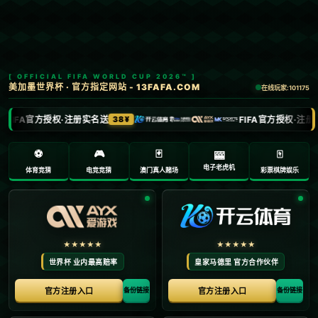
NEWS
新闻中心