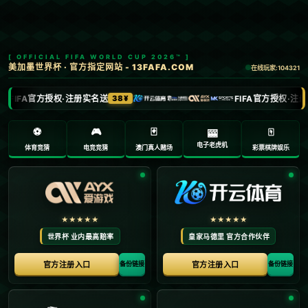
NEWS
新闻中心