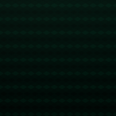
让比赛充满悬念，对于观众而言，霍金斯的出色表现增添了比赛
的观赏性。
**策略与技巧的较量**
整场比赛，特鲁姆普以其敏锐的洞察力和精准的击球，展现出高
超的技艺。他善于利用**角度和力度**，将复杂局面化解为得分良
机。而霍金斯则凭借扎实的防守和稳健的策略，与特鲁姆普来回
争锋。不难看出，这场比赛不仅是技术的比拼，更是头脑与心理
的对抗。
**意义深远的胜利**