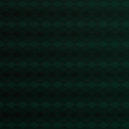
新闻中心
公司新闻
*
行业新闻
在
人
将
首
的
那
约
也
其