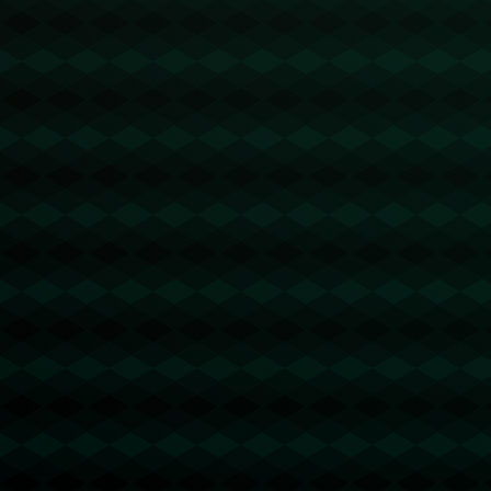
手
手
让
赛
反