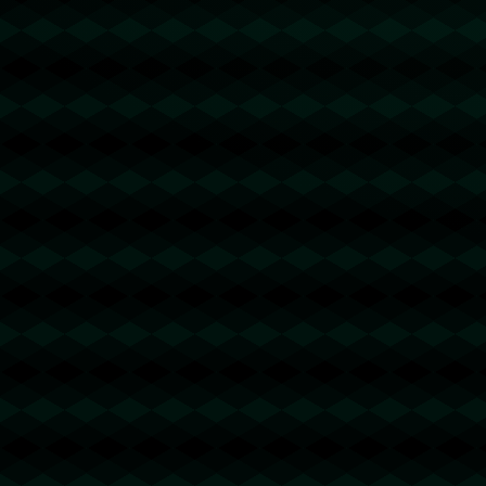
*
乓
希
所