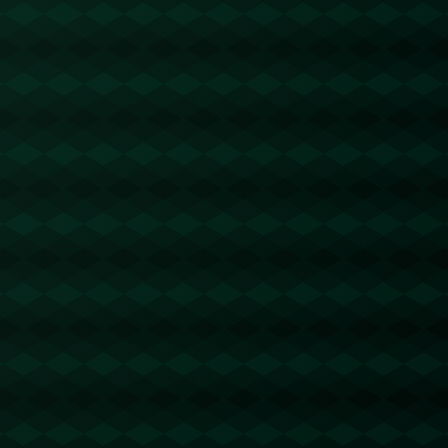
的独门技巧.
08-10
点击：
乓球事业贡献卓著的选手之一，她的**正手推挑**技艺令
解这其中的技巧，你会发现其中蕴藏着高深的秘诀。本文
解。
守兼备的技巧，它不仅能够在球速极快的对决中给予选手有力
转乾坤，为自己争取了大量的胜局。
的握拍方法**。传统的握拍方式对力道的传达有一定的制
地控制球的旋转和方向。这不仅使她在对抗中占据有利位置，
判断球的落点，从而陷入被动。
*有着密不可分的关系。乒乓球作为一项速度极快的运动，选