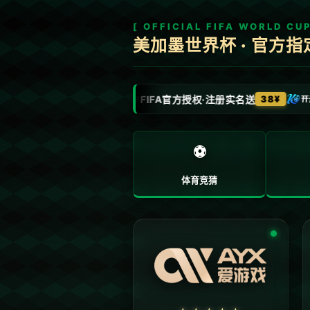
网站首页
关于我们