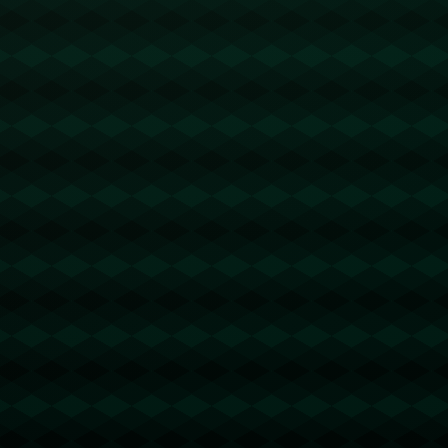
的步伐决定了他们对球的控制能力。孙颖莎通过长时间的高强度训练，不
推挑时总能迅速到位，将球准确送达对手未能防备的位置。
我们通过一个具体的比赛案例来更加清晰地了解孙颖莎的正手推挑。在20
后半段，她在连续遭遇对手猛烈进攻的情况下，依然凭借自己的正手推挑
应与精准的推挑不仅打乱了对方的节奏，还迫使对手频频失误，从而赢得