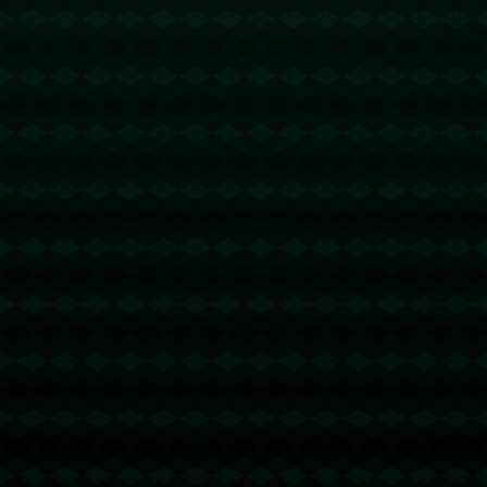
防守组织上出现松散，特别是在两翼防守空当方面暴露明显**。
例如，在去年欧冠半决赛对阵皇家马德里的比赛中，曼城在短短
几分钟内接连被对手打穿中场并完成逆转，这一场景至今令球迷
胆战心惊。
心理层面也是问题之一。当面对转瞬变化的局势时，曼城球员似
乎未能保持足够的专注与斗志。这种情绪化表现可能源于巨大的
成绩压力，也可能与教练组近期战术调整密切相关。
---
### **如何解决逆转危机？瓜帅需改变思路**