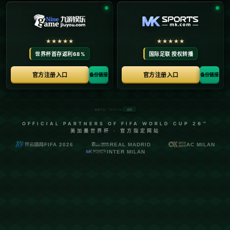
新闻中心
公司新闻
行业新闻
欧冠淘汰赛附加赛首回合｜ 本季第3次头部现划痕 瓜
帅怒斥球队多次遭逆转.
作者：乐鱼网站
发布时间：2026-08-08
点击：
**欧冠淘汰赛附加赛首回合 | 本季第3次头部现划痕 瓜帅怒斥球队
多次遭逆转**
欧冠赛事一向是欧洲顶级俱乐部展示实力的舞台，但随着竞争的