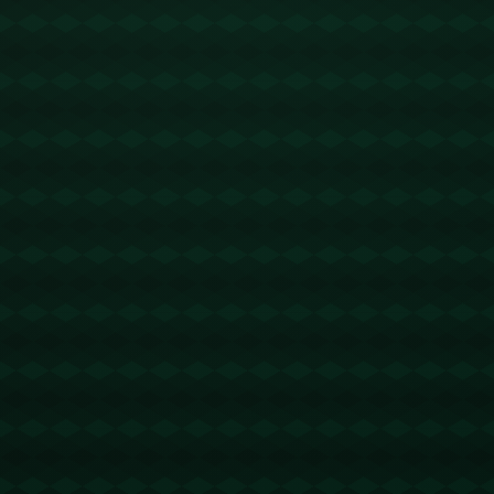
---
### **瓜帅焦虑症：头部划痕成赛场热议话题**
在本场比赛中，细心的观众可能会发现一个有趣却发人深省的细
节——瓜迪奥拉的头部再次出现了一道划痕，而且这是本赛季的
**第三次**类似现象。这一反常现象不仅成为球迷的谈资，更被媒
体解读为瓜迪奥拉执教压力的“物理体现”。被戏称为“战术狂人”的
瓜帅，长期以来以严谨、苛刻的风格闻名，而曼城近期接连遭遇
逆转无疑加剧了他的心理负担。
事实上，曼城在过去24场比赛中曾三次被对手完成逆转，这显然
已经不是偶然。尽管球队阵容华丽且打法多变，但石破天惊的战
术漏洞似乎仍未修补。瓜帅在赛后新闻发布会上直接表达了他的
失望：“**我们不能只赢前60分钟或70分钟，比赛有90分钟甚至更
多。这样的逆转不应该发生。**”
---
### **战术缺陷or心理因素？曼城为何频频遭逆转**