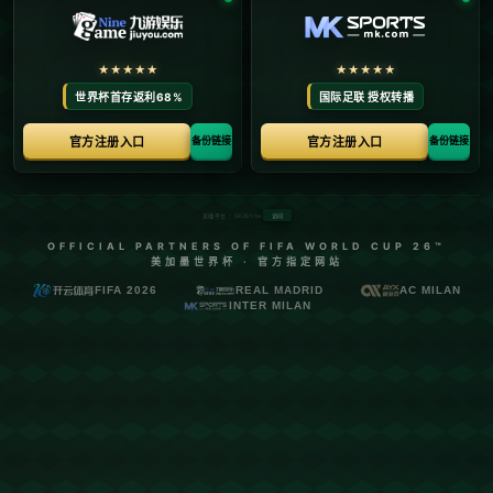
新闻中心
公司新闻
行业新闻
泽连斯基：乌美矿产协议最终版本不涉及乌任何债务.
作者：乐鱼网站
发布时间：2026-08-07
点击：
**泽连斯基：乌美矿产协议最终版本不涉及乌任何债务，增强合
作信心**
近年来，乌克兰凭借其丰富的矿产资源在全球经济舞台上占据了
重要位置，而与美国的资源合作更是备受关注。近日，乌克兰总
统泽连斯基在记者会上明确表示，乌美矿产协议的最终版本不涉
及乌克兰任何债务，这是一个关键且积极的信号，引发全球关