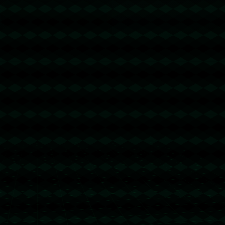
**泽连斯基的强硬表态无疑为乌克兰争取了更多自主性，为国际
合作的创新方式提供了示范。**