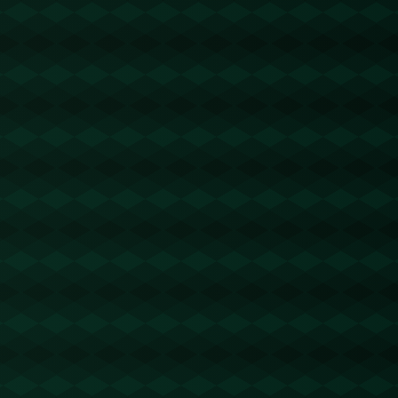
协考虑是否续聘久尔杰维奇.
08-06
点击：
会对球队的未来产生深远影响。近日，关于足协是否续聘
合各方意见，同时认真评估队伍的表现，以做出最优决