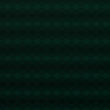
管如此，足协面临的抉择并非易事。随着竞技环境的变化和其他国际球队
业内人士指出，他在球队适应新型对手战术方面，仍存在不足。此外，**
。