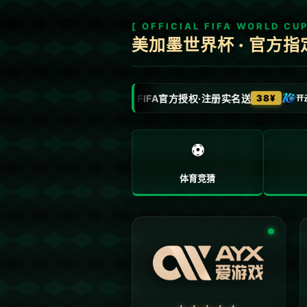
网站首页
关于我们