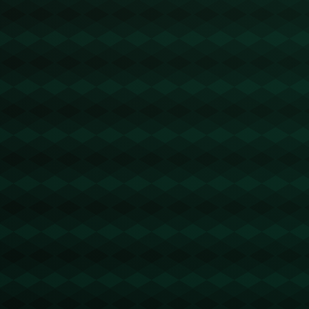
*
久
色
尔
*