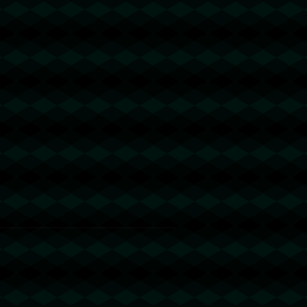
在与著名主教练续约时，正是通过结合球队的表现与未来
教练能为团队的长期成功持续贡献。因此，他们给予了他
中国足球的未来产生深远影响。无论最终结果如何，这次
刻，球迷们或许更需要耐心与信心，共同期待球队能够继