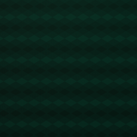
*教练久尔杰维奇的成绩回顾**
尔杰维奇自执教以来，带领球队取得了一系列显著进步。球队在近几年的
。许多球迷和体育评论员都对他的能力赞不绝口，认为他为球队注入了**
杰维奇的战略指导下，成功逆转了一度落后的局面，最终获得了胜利。
*足协面临的挑战**