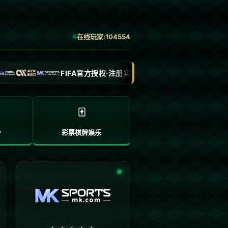
在
线
客
服