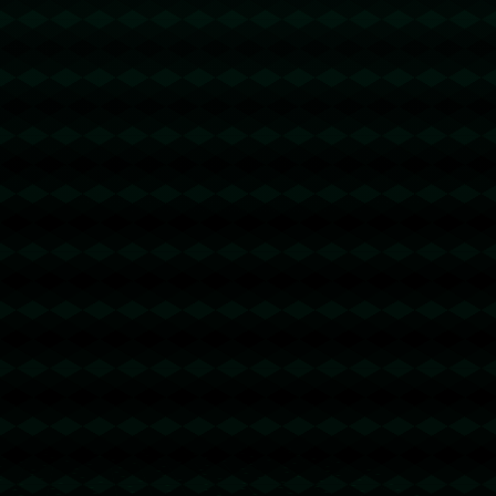
**案例分析**是对飞汀组合和谢苏组合在国际舞台上表现的直接证
明。在刚刚结束的亚运会上，飞汀组合通过不断调整战术，巧妙
利用对手的弱点，最终实现逆转胜利。反观谢苏组合，他们则通
过不懈的努力和严密的防守，在面对强劲对手时仍保持不败。这
两个生动的案例无疑验证了李万华的观点。
综上所述，马来西亚男双在全英赛中的夺冠潜力不仅来源于技
术，更因他们的综合实力和心理素质得到业内人士的广泛认可。
利用自己独有的风格和战术，他们有望在这样的顶级赛事中大放
异彩。我们期待着他们在赛场上再一次展示无与伦比的羽毛球技
巧。