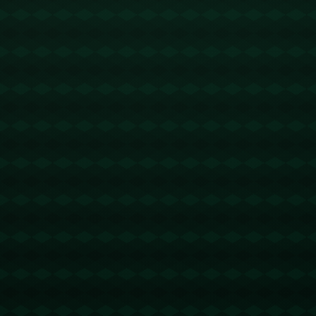
在现代羽毛球竞技中，双打无疑是一块不可忽视的领域。而**李
万华**作为羽毛球界的资深专家，认为在国际赛事如全英赛中，
来自马来西亚的男双选手具备了强大的夺冠实力。其中，飞汀组
合和谢苏组合被他特别提到，尽管前者以高超的技术闻名，但后
者同样不可小觑。
**飞汀组合**已在多个重大赛事中表现优异，充分展现出他们的配
合默契及精湛技艺。许多专家指出，他们的打法灵活多变，攻防
兼备，完全有能力与世界顶尖选手抗衡。飞汀的每一次扣杀和快
速变换，几乎总能引起场上的观众一阵骚动。尤其是在对阵中国
和印尼强队时，他们的表现更是堪称完美，令人叹为观止。
然而，在**李万华**看来，**谢苏组合**尽管目前占据的头条较
少，但他们以出色的稳定性和心理素质逐渐获得认可。他们在比
赛中展现出的韧性和智慧，使之成为任何竞争对手在赛场上的“梦
魇”。两者虽然在风格和打法上迥异，但已经多次在大型比赛中展