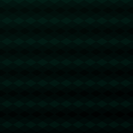
古近期彩票界的“风水宝地”，吸引了更多热爱购彩的幸运追
示。购买彩票是一种娱乐方式，同时也寄托了人们对未来
多金额，而是保持了理性购彩的方式。这种策略也提醒我
的魅力在于，它给予人们希望，同时不失娱乐性质。