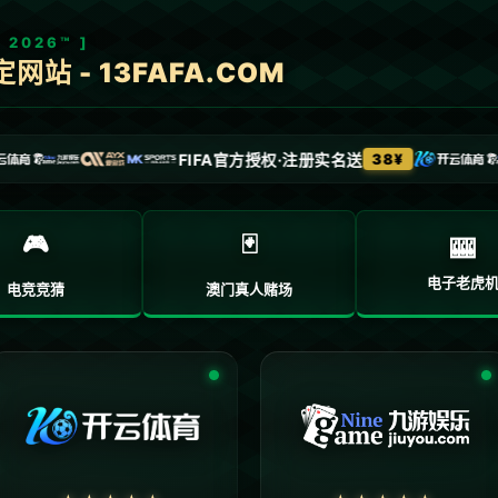
产品服务
新闻中心
联系我们
NEWS
新闻中心