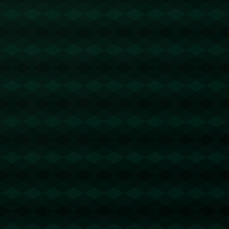
乐透单式票揽获了763万元大奖。然而，最出人意料的
金更可能翻倍达到千万元以上。这番简单选号的中奖事