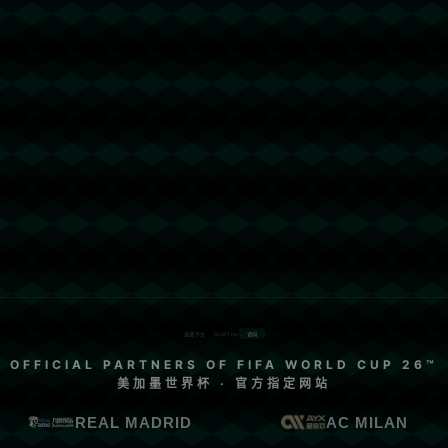
63万元大奖固然让人羡慕，但我们是否应该将彩票作为生活的重心？不少
注的方式追求个人财富的跃升**。鄂尔多斯大奖的中奖者尚未曝光，但
—好运能够降临，而心态决定方向。购买彩票确实值得尝试，但更重要的
的来说，大乐透763万大奖的产生，再一次让鄂尔多斯这个内蒙古城市
彩和对生活的积极心态总会带来不可预测的“好兆头”。谁知道，下一个幸
29-9710517
yright 2024
乐鱼官网_leyu·乐鱼(中国)体育官方网站
All Rights by
乐鱼