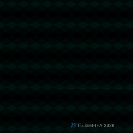
7
投
—
总
购
快速链接
联系我们
13389113860
公司简介
产品服务
全国统一业务咨询：0
新闻中心
联系我们
Cop