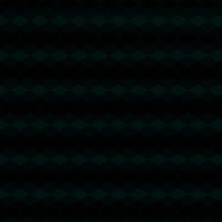
大
低
终
似
#
鄂
近
了
全
#