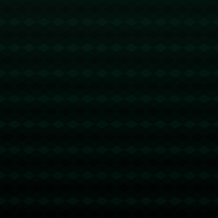
**滑冰带来的改变**